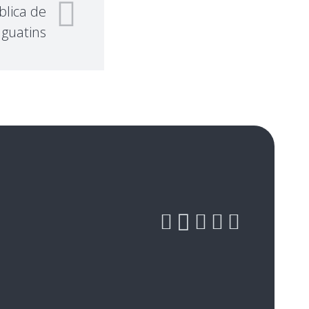
blica de
guatins