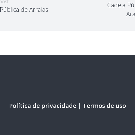
post
Cadeia Pú
Pública de Arraias
Ara
Política de privacidade
|
Termos de uso