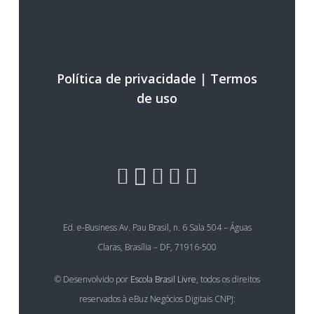
Política de privacidade
|
Termos
de uso
Ed. e-Business Av. Pau Brasil, n. 6 Sala 504 – Águas
Claras, Brasília – DF, 71916-500
© Desenvolvido por
Escola Brasil Livre
, todos os direitos
reservados à eBuz Negócios Digitais CNPJ: