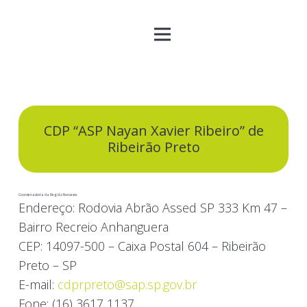
CDP “ASP Nayan Xavier Ribeiro” de
Ribeirão Preto
Coordenadoria da Região Noroeste
Endereço:
Rodovia Abrão Assed SP 333 Km 47 –
Bairro Recreio Anhanguera
CEP:
14097-500 – Caixa Postal 604 – Ribeirão
Preto – SP
E-mail:
cdprpreto@sap.sp.gov.br
Fone:
(16) 3617 1137