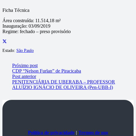
Ficha Técnica
Área construída:
11.514,18 m²
Inauguração:
03/09/2019
Regime:
fechado – preso provisório
Estado:
São Paulo
Próximo post
CDP “Nelson Furlan” de Piracicaba
Post anterior
PENITENCIÁRIA DE UBERABA – PROFESSOR
ALUÍZIO IGNÁCIO DE OLIVEIRA (Pen-UBB-I)
Política de privacidade
|
Termos de uso