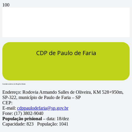
CDP de Paulo de Faria
Coordenadoria da Região Oeste
Endereço:
Rodovia Armando Salles de Oliveira, KM 528+950m,
SP-322, município de Paulo de Faria – SP
CEP:
E-mail:
cdppaulodefaria@sp.gov.br
Fone:
(17) 3802-9040
População prisional
– data: 18/dez
Capacidade:
823
População:
1041