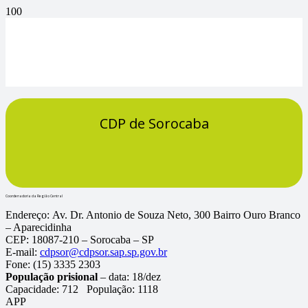
CDP de Sorocaba
Coordenadoria da Região Central
Endereço:
Av. Dr. Antonio de Souza Neto, 300 Bairro Ouro Branco
– Aparecidinha
CEP:
18087-210 – Sorocaba – SP
E-mail:
cdpsor@cdpsor.sap.sp.gov.br
Fone:
(15) 3335 2303
População prisional
– data: 18/dez
Capacidade:
712
População:
1118
APP