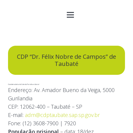
CDP “Dr. Félix Nobre de Campos” de
Taubaté
Coordenadoria do Vale do Paraíba e Litoral
Endereço:
Av. Amador Bueno da Veiga, 5000
Gurilandia
CEP:
12062-400 – Taubaté – SP
E-mail:
adm@cdptaubate.sap.sp.gov.br
Fone:
(12) 3608-7900 | 7920
População prisional
– data: 18/dez