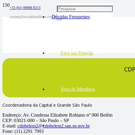
+55 (61) 99996.9213
Dúvidas Frequentes
contato@escolabrasillivre.com.br
Faça sua Doação
CDP
Área de Membros
Coordenadoria da Capital e Grande São Paulo
Endereço:
Av. Condessa Elizabete Robiano nº 900 Belém
CEP:
03021-000 – São Paulo – SP
E-mail:
cdpbelem2@cdpbelem2.sap.sp.gov.br
Fone:
(11) 2291 7993