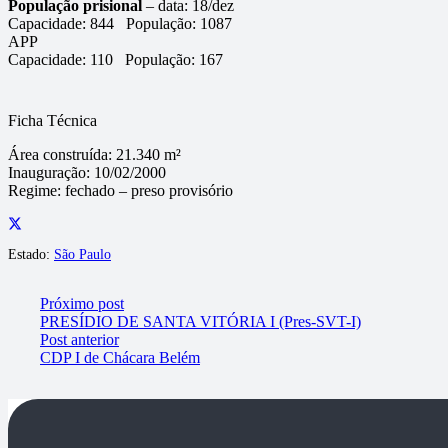
População prisional
– data: 18/dez
Capacidade:
844
População:
1087
APP
Capacidade:
110
População:
167
Ficha Técnica
Área construída:
21.340 m²
Inauguração:
10/02/2000
Regime:
fechado – preso provisório
Estado:
São Paulo
Próximo post
PRESÍDIO DE SANTA VITÓRIA I (Pres-SVT-I)
Post anterior
CDP I de Chácara Belém