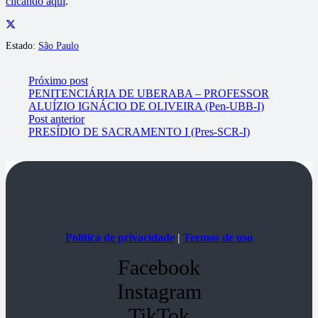
clicando aqui
.
Estado:
São Paulo
Próximo post
PENITENCIÁRIA DE UBERABA – PROFESSOR
ALUÍZIO IGNÁCIO DE OLIVEIRA (Pen-UBB-I)
Post anterior
PRESÍDIO DE SACRAMENTO I (Pres-SCR-I)
Política de privacidade
|
Termos de uso
Facebook
Instagram
TikTok