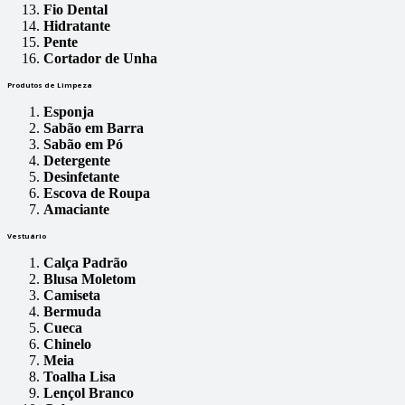
Fio Dental
Hidratante
Pente
Cortador de Unha
Produtos de Limpeza
Esponja
Sabão em Barra
Sabão em Pó
Detergente
Desinfetante
Escova de Roupa
Amaciante
Vestuário
Calça Padrão
Blusa Moletom
Camiseta
Bermuda
Cueca
Chinelo
Meia
Toalha Lisa
Lençol Branco