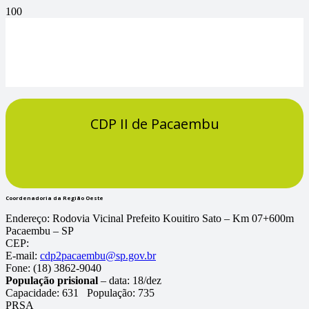
CDP II de Pacaembu
Coordenadoria da Região Oeste
Endereço:
Rodovia Vicinal Prefeito Kouitiro Sato – Km 07+600m
Pacaembu – SP
CEP:
E-mail:
cdp2pacaembu@sp.gov.br
Fone:
(18) 3862-9040
População prisional
– data: 18/dez
Capacidade:
631
População:
735
PRSA