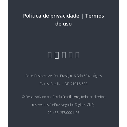
Política de privacidade
|
Termos
de uso
Ed. e-Business Av. Pau Brasil, n. 6 Sala 504 – Águas
Claras, Brasília – DF, 71916-500
© Desenvolvido por
Escola Brasil Livre
, todos os direitos
reservados à eBuz Negócios Digitais CNPJ:
29.436.457/0001-25