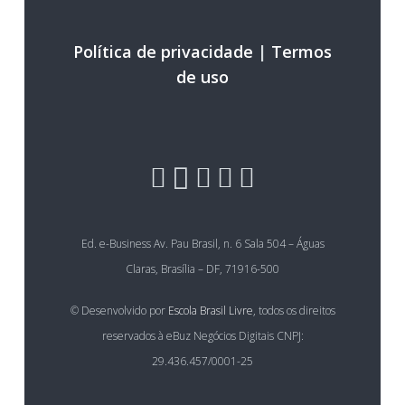
Política de privacidade
|
Termos
de uso
Ed. e-Business Av. Pau Brasil, n. 6 Sala 504 – Águas
Claras, Brasília – DF, 71916-500
© Desenvolvido por
Escola Brasil Livre
, todos os direitos
reservados à eBuz Negócios Digitais CNPJ:
29.436.457/0001-25