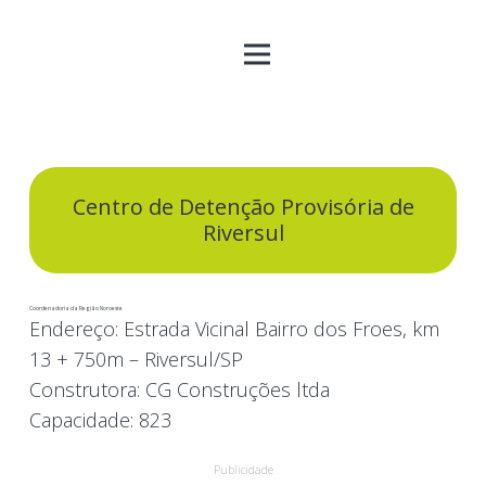
Centro de Detenção Provisória de
Riversul
Coordenadoria da Região Noroeste
Endereço:
Estrada Vicinal Bairro dos Froes, km
13 + 750m – Riversul/SP
Construtora:
CG Construções ltda
Capacidade:
823
Publicidade