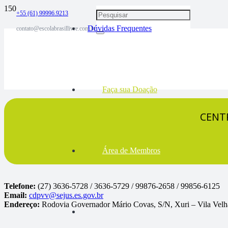
+55 (61) 99996.9213
Dúvidas Frequentes
contato@escolabrasillivre.com.br
Faça sua Doação
CENTR
Área de Membros
Telefone:
(27) 3636-5728 / 3636-5729 / 99876-2658 / 99856-6125
Email:
cdpvv@sejus.es.gov.br
Endereço:
Rodovia Governador Mário Covas, S/N, Xuri – Vila Vel