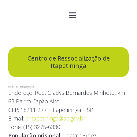
Centro de Ressocialização de
Itapetininga
Coordenadoria da Região Central
Endereço:
Rod. Gladys Bernardes Minhoto, km
63 Bairro Capão Alto
CEP:
18211-277 – Itapetininga – SP
E-mail:
critapetininga@sp.gov.br
Fone:
(15) 3275-6330
População prisional
– data: 18/dez