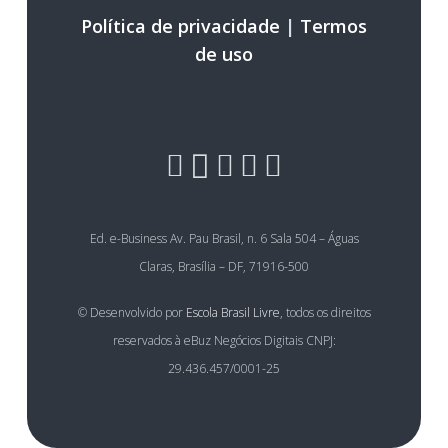
Política de privacidade
|
Termos
de uso
Ed. e-Business Av. Pau Brasil, n. 6 Sala 504 – Águas
Claras, Brasília – DF, 71916-500
© Desenvolvido por
Escola Brasil Livre
, todos os direitos
reservados à eBuz Negócios Digitais CNPJ:
29.436.457/0001-25