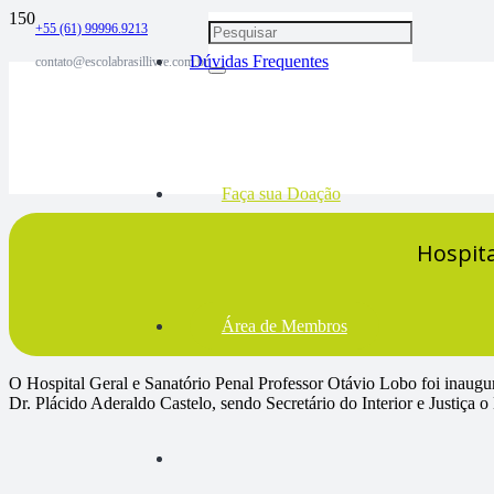
+55 (61) 99996.9213
Dúvidas Frequentes
contato@escolabrasillivre.com.br
Faça sua Doação
Hospita
Área de Membros
O Hospital Geral e Sanatório Penal Professor Otávio Lobo foi inaugu
Dr. Plácido Aderaldo Castelo, sendo Secretário do Interior e Justiça 