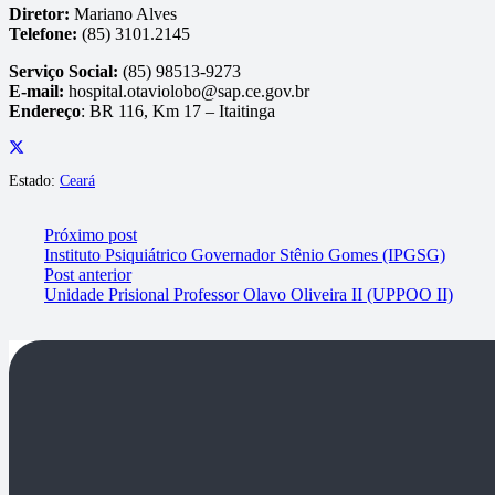
Diretor:
Mariano Alves
Telefone:
(85) 3101.2145
Serviço Social:
(85) 98513-9273
E-mail:
hospital.otaviolobo@sap.ce.gov.br
Endereço
: BR 116, Km 17 – Itaitinga
Estado:
Ceará
Próximo post
Instituto Psiquiátrico Governador Stênio Gomes (IPGSG)
Post anterior
Unidade Prisional Professor Olavo Oliveira II (UPPOO II)