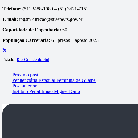
Telefone
: (51) 3488-1980 – (51) 3421-7151
E-mail:
ipgsm-direcao@susepe.rs.gov.br
Capacidade de Engenharia:
60
População Carcerária:
61 presos – agosto 2023
Estado:
Rio Grande do Sul
Próximo post
Penitenciária Estadual Feminina de Guaíba
Post anterior
Instituto Penal Irmão Miguel Dario