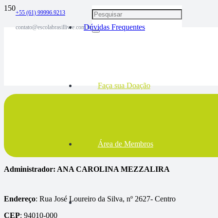
+55 (61) 99996.9213
Dúvidas Frequentes
contato@escolabrasillivre.com.br
Faça sua Doação
Área de Membros
Administrador: ANA CAROLINA MEZZALIRA
Endereço
: Rua José Loureiro da Silva, nº 2627- Centro
CEP
: 94010-000