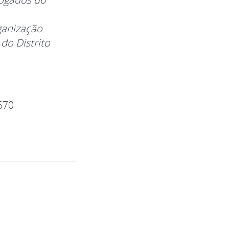
ganização
do Distrito
670