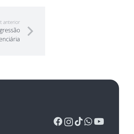
t anterior
gressão
enciária