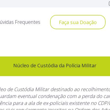
úvidas Frequentes
Faça sua Doação
Núcleo de Custódia da Polícia Militar
leo de Custódia Militar destinado ao recolhiment
guardam eventual condenação com a perda do car
ência para a ala de ex-policiais existente no CDP/
ios civis regularmente inscritos na Ordem dos Ad