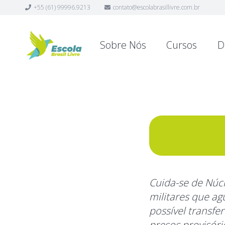
+55 (61) 99996.9213
contato@escolabrasillivre.com.br
Sobre Nós
Cursos
D
Cuida-se de Núc
militares que a
possível transfer
presos provisór