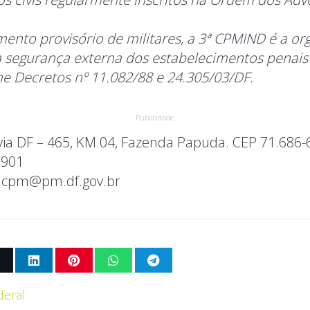
ento provisório de militares, a 3ª CPMIND é a or
a segurança externa dos estabelecimentos penais 
e Decretos nº 11.082/88 e 24.305/03/DF.
Publicidade
ia DF – 465, KM 04, Fazenda Papuda. CEP 71.686-
1901
cpm@pm.df.gov.br
deral