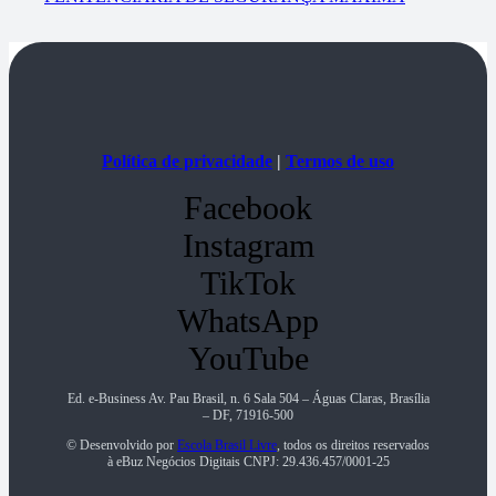
Política de privacidade
|
Termos de uso
Facebook
Instagram
TikTok
WhatsApp
YouTube
Ed. e-Business Av. Pau Brasil, n. 6 Sala 504 – Águas Claras, Brasília
– DF, 71916-500
© Desenvolvido por
Escola Brasil Livre
, todos os direitos reservados
à eBuz Negócios Digitais CNPJ: 29.436.457/0001-25