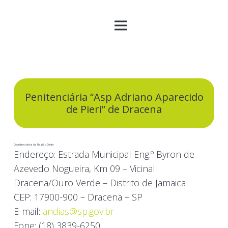
Penitenciária “Asp Adriano Aparecido
de Pieri” de Dracena
Coordenadoria da Região Oeste
Endereço:
Estrada Municipal Eng.º Byron de
Azevedo Nogueira, Km 09 – Vicinal
Dracena/Ouro Verde – Distrito de Jamaica
CEP:
17900-900 – Dracena – SP
E-mail:
andias@sp.gov.br
Fone:
(18) 3839-6250