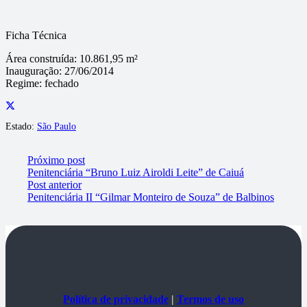
Ficha Técnica
Área construída:
10.861,95 m²
Inauguração:
27/06/2014
Regime:
fechado
Estado:
São Paulo
Próximo post
Penitenciária “Bruno Luiz Airoldi Leite” de Caiuá
Post anterior
Penitenciária II “Gilmar Monteiro de Souza” de Balbinos
Política de privacidade
|
Termos de uso