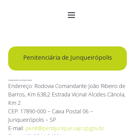
Penitenciária de Junqueirópolis
Coordenadoria da Região Oeste
Endereço:
Rodovia Comandante João Ribeiro de
Barros, Km 638,2 Estrada Vicinal Alcides Cânola,
Km 2
CEP:
17890-000 – Caixa Postal 06 –
Junqueirópolis – SP
E-mail:
penit@penitjunque.sap.sp.gov.br