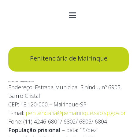
Penitenciária de Mairinque
Coordenadoria da Região Central
Endereço:
Estrada Municipal Sinindu, nº 6905,
Bairro Cristal
CEP:
18.120-000 – Mairinque-SP
E-mail:
penitenciaria@pemairinque.sap.sp.gov.br
Fone:
(11) 4246-6801/ 6802/ 6803/ 6804
População prisional
– data: 15/dez