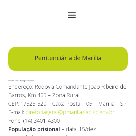
Penitenciária de Marília
Coordenadoria da Região Noroeste
Endereço:
Rodovia Comandante João Ribeiro de
Barros, Km 465 – Zona Rural
CEP:
17525-320 – Caixa Postal 105 – Marília – SP
E-mail:
diretoriageral@pmarilia.sap.sp.gov.br
Fone:
(14) 3401-4300
População prisional
– data: 15/dez