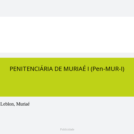
PENITENCIÁRIA DE MURIAÉ I (Pen-MUR-I)
 Leblon, Muriaé
Publicidade