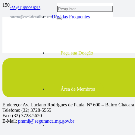
+55 (61) 99996.9213
Dúvidas Frequentes
contato@escolabrasillivre.com.br
Faça sua Doação
Área de Membros
Endereço: Av. Luciano Rodrigues de Paula, Nº 600 – Bairro Chácara
Telefone: (32) 3728-5555
Fax: (32) 3728-5620
E-Mail:
pmmlj@seguranca.mg.gov.br