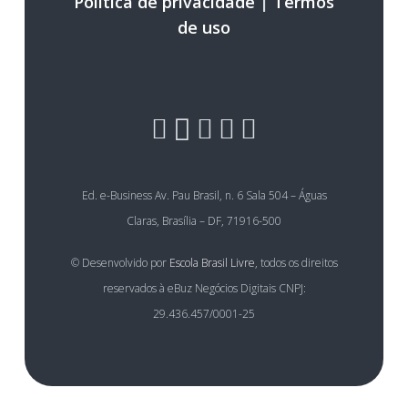
Política de privacidade
|
Termos
de uso
Ed. e-Business Av. Pau Brasil, n. 6 Sala 504 – Águas
Claras, Brasília – DF, 71916-500
© Desenvolvido por
Escola Brasil Livre
, todos os direitos
reservados à eBuz Negócios Digitais CNPJ:
29.436.457/0001-25