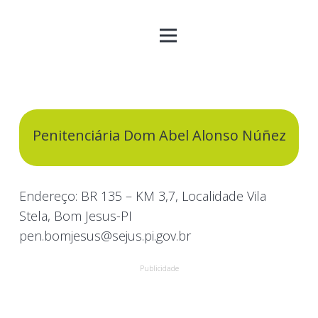
Penitenciária Dom Abel Alonso Núñez
Endereço: BR 135 – KM 3,7, Localidade Vila
Stela, Bom Jesus-PI
pen.bomjesus@sejus.pi.gov.br
Publicidade