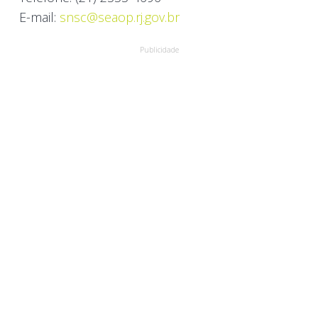
E-mail:
snsc@seaop.rj.gov.br
Publicidade