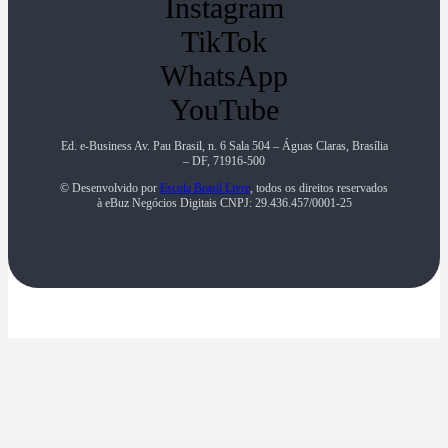
Instagram
TikTok
WhatsApp
YouTube
Ed. e-Business Av. Pau Brasil, n. 6 Sala 504 – Águas Claras, Brasília
– DF, 71916-500
© Desenvolvido por
Escola Brasil Livre
, todos os direitos reservados
à eBuz Negócios Digitais CNPJ: 29.436.457/0001-25