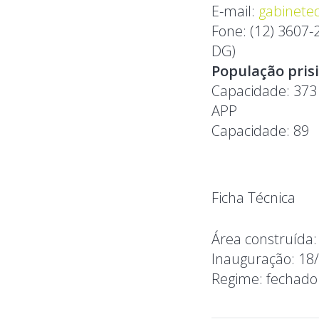
E-mail:
gabinete
Fone:
(12) 3607-
DG)
População pris
Capacidade:
37
APP
Capacidade:
8
Ficha Técnica
Área construída
Inauguração:
18
Regime:
fechado