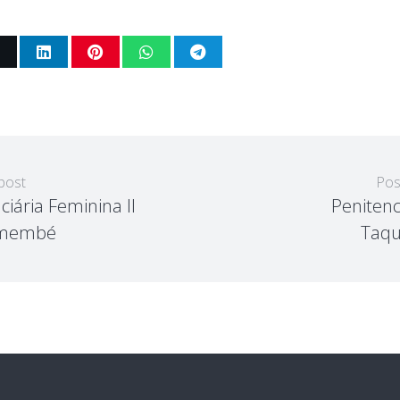
post
Pos
ciária Feminina II
Penitenc
emembé
Taqu