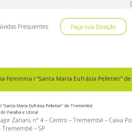
úvidas Frequentes
Faça sua Doação
ia Feminina I “Santa Maria Eufrásia Pelletier”
 I “Santa Maria Eufrásia Pelletier” de Tremembé
do Paraíba e Litoral
ajor Zanani, nº 4 – Centro – Tremembé – Caixa Po
– Tremembé – SP