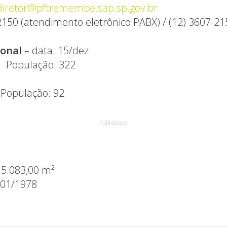
diretor@pftremembe.sap.sp.gov.br
2150 (atendimento eletrônico PABX) / (12) 3607-2
ional
– data: 15/dez
3
População:
322
9
População:
92
Publicidade
:
5.083,00 m²
/01/1978