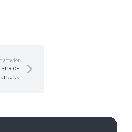
t anterior
iária de
arituba