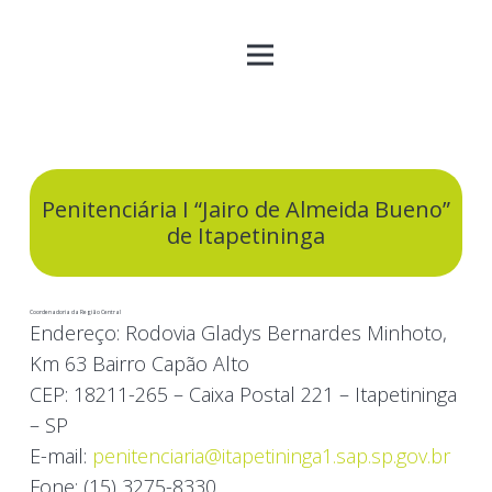
Penitenciária I “Jairo de Almeida Bueno”
de Itapetininga
Coordenadoria da Região Central
Endereço:
Rodovia Gladys Bernardes Minhoto,
Km 63 Bairro Capão Alto
CEP:
18211-265 – Caixa Postal 221 – Itapetininga
– SP
E-mail:
penitenciaria@itapetininga1.sap.sp.gov.br
Fone:
(15) 3275-8330