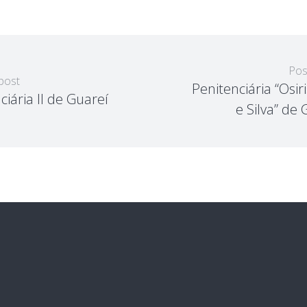
Pos
post
Penitenciária “Osir
ciária II de Guareí
e Silva” de 