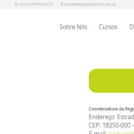
+55 (61) 99996.9213
contato@escolabrasillivre.com.br
Sobre Nós
Cursos
D
Coordenadoria da Regi
Endereço:
Estrad
CEP:
18250-000 –
E-mail:
p1guarei