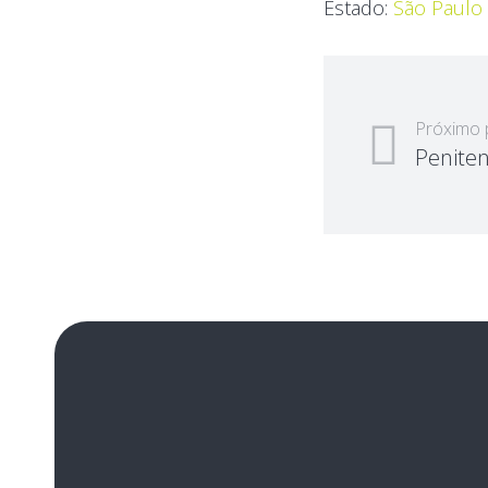
Estado:
São Paulo
Próximo 
Peniten