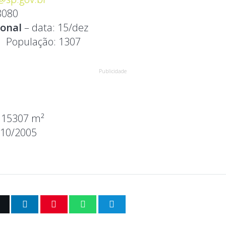
8080
ional
– data: 15/dez
4
População:
1307
Publicidade
:
15307 m²
/10/2005