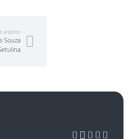
t anterior
is Souza
Getulina