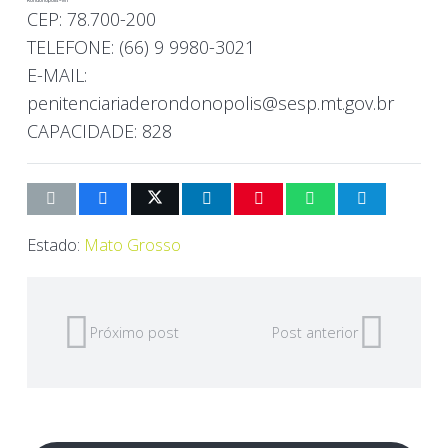
Rondonópolis – MT
CEP: 78.700-200
TELEFONE: (66) 9 9980-3021
E-MAIL:
penitenciariaderondonopolis@sesp.mt.gov.br
CAPACIDADE: 828
Estado:
Mato Grosso
Próximo post
Post anterior