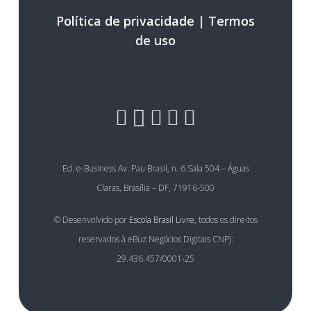
Política de privacidade
|
Termos
de uso
Ed. e-Business Av. Pau Brasil, n. 6 Sala 504 – Águas
Claras, Brasília – DF, 71916-500
© Desenvolvido por
Escola Brasil Livre
, todos os direitos
reservados à eBuz Negócios Digitais CNPJ:
29.436.457/0001-25