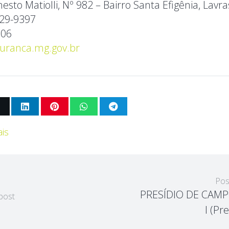
esto Matiolli, Nº 982 – Bairro Santa Efigênia, Lavra
129-9397
906
uranca.mg.gov.br
is
Pos
PRESÍDIO DE CAM
post
I (Pr