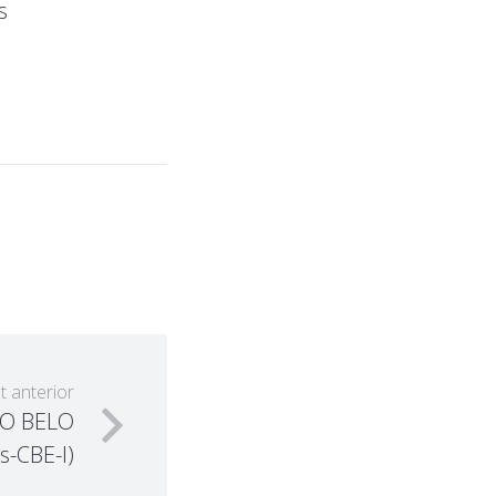
s
t anterior
PO BELO
es-CBE-I)