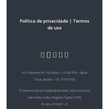
Política de privacidade
|
Termos
de uso
Ed. e-Business Av. Pau Brasil, n. 6 Sala 504 – Águas
Claras, Brasília – DF, 71916-500
© Desenvolvido por
Escola Brasil Livre
, todos os direitos
reservados à eBuz Negócios Digitais CNPJ:
29.436.457/0001-25