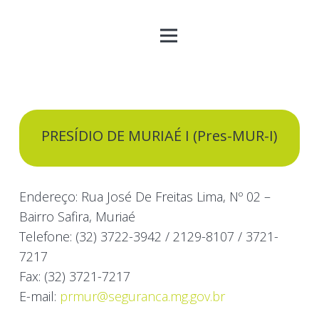
PRESÍDIO DE MURIAÉ I (Pres-MUR-I)
Endereço: Rua José De Freitas Lima, Nº 02 –
Bairro Safira, Muriaé
Telefone: (32) 3722-3942 / 2129-8107 / 3721-
7217
Fax: (32) 3721-7217
E-mail:
prmur@seguranca.mg.gov.br