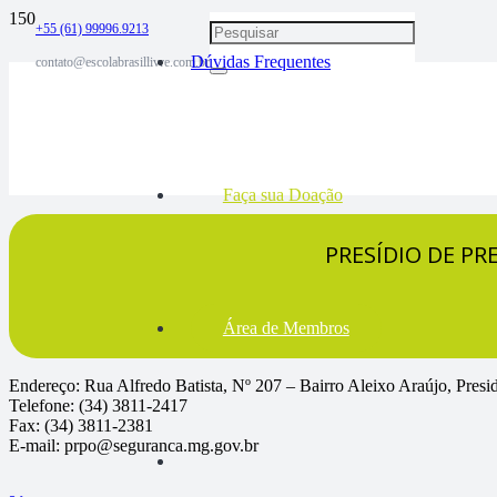
+55 (61) 99996.9213
Dúvidas Frequentes
contato@escolabrasillivre.com.br
Faça sua Doação
PRESÍDIO DE PRE
Área de Membros
Endereço: Rua Alfredo Batista, Nº 207 – Bairro Aleixo Araújo, Presi
Telefone: (34) 3811-2417
Fax: (34) 3811-2381
E-mail: prpo@seguranca.mg.gov.br