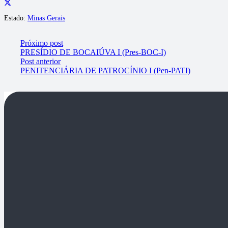
Estado:
Minas Gerais
Próximo post
PRESÍDIO DE BOCAIÚVA I (Pres-BOC-I)
Post anterior
PENITENCIÁRIA DE PATROCÍNIO I (Pen-PATI)