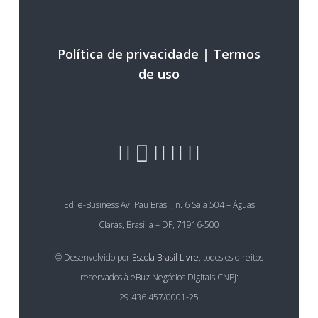
Política de privacidade
|
Termos
de uso
Ed. e-Business Av. Pau Brasil, n. 6 Sala 504 – Águas
Claras, Brasília – DF, 71916-500
© Desenvolvido por
Escola Brasil Livre
, todos os direitos
reservados à eBuz Negócios Digitais CNPJ:
29.436.457/0001-25