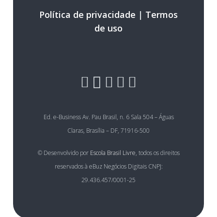
Política de privacidade
|
Termos
de uso
Ed. e-Business Av. Pau Brasil, n. 6 Sala 504 – Águas
Claras, Brasília – DF, 71916-500
© Desenvolvido por
Escola Brasil Livre
, todos os direitos
reservados à eBuz Negócios Digitais CNPJ:
29.436.457/0001-25