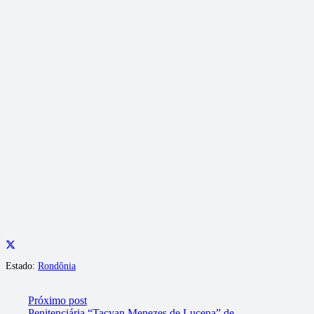
Estado:
Rondônia
Próximo post
Penitenciária “Tacyan Menezes de Lucena” de