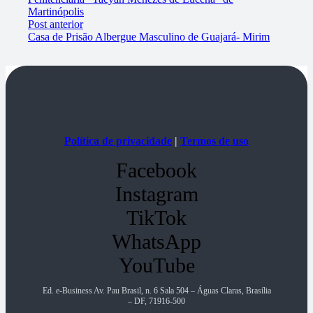
Martinópolis
Post anterior
Casa de Prisão Albergue Masculino de Guajará- Mirim
Política de privacidade
|
Termos de uso
Facebook
Instagram
TikTok
WhatsApp
YouTube
Ed. e-Business Av. Pau Brasil, n. 6 Sala 504 – Águas Claras, Brasília
– DF, 71916-500