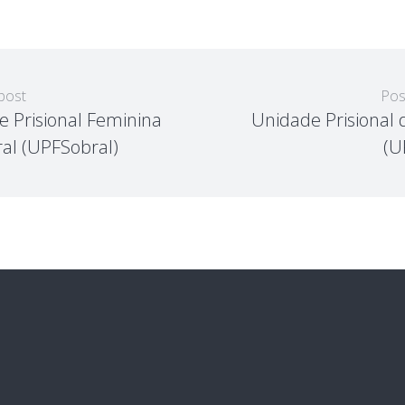
post
Pos
 Prisional Feminina
Unidade Prisional d
al (UPFSobral)
(U