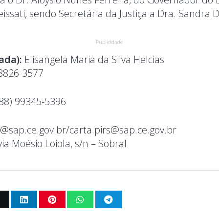
eissati, sendo Secretária da Justiça a Dra. Sandra 
Publicidade
ada):
Elisangela Maria da Silva Helcias
8826-3577
88) 99345-5396
l@sap.ce.gov.br/carta.pirs@sap.ce.gov.br
a Moésio Loiola, s/n – Sobral