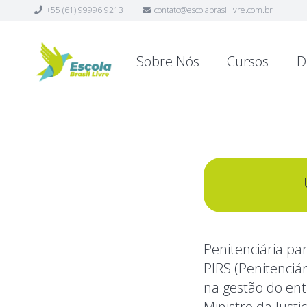
+55 (61) 99996.9213
contato@escolabrasillivre.com.br
Sobre Nós
Cursos
D
Penitenciária pa
PIRS (Penitenciá
na gestão do en
Ministro da Just