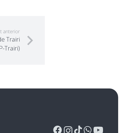
t anterior
e Trairi
P-Trairi)