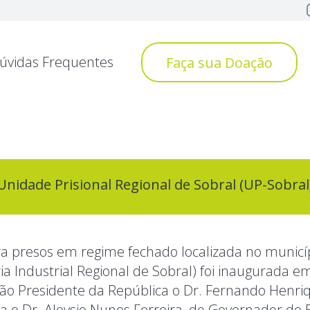
úvidas Frequentes
Faça sua Doação
Unidade Prisional Regional de Sobral (UP-Sobral
ra presos em regime fechado localizada no municíp
ria Industrial Regional de Sobral) foi inaugurada 
tão Presidente da República o Dr. Fernando Henri
iça o Dr. Aloysio Nunes Ferreira, do Governador do 