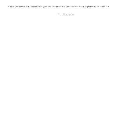
A relação entre o aumento dos gastos públicos e o crescimento da população carcerária
Publicidade