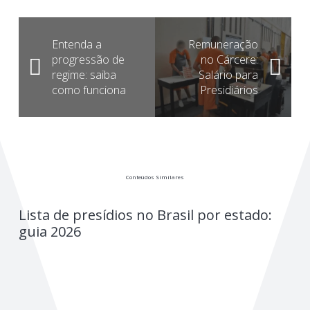
Entenda a
Remuneração
progressão de
no Cárcere:
regime: saiba
Salário para
como funciona
Presidiários
Conteúdos Similares
Lista de presídios no Brasil por estado:
guia 2026