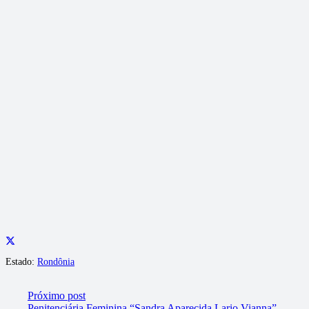
Estado:
Rondônia
Próximo post
Penitenciária Feminina “Sandra Aparecida Lario Vianna”