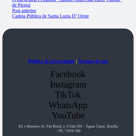
de Pirajuí
Post anterior
Cadeia Pública de Santa Luzia D’ Oeste
Política de privacidade
|
Termos de uso
Facebook
Instagram
TikTok
WhatsApp
YouTube
Ed. e-Business Av. Pau Brasil, n. 6 Sala 504 – Águas Claras, Brasília
– DF, 71916-500