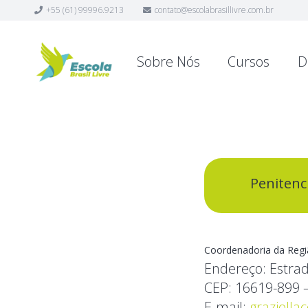
+55 (61) 99996.9213
contato@escolabrasillivre.com.br
Sobre Nós
Cursos
D
Penitenc
Coordenadoria da Reg
Endereço:
Estrad
CEP:
16619-899 –
E-mail:
graziella