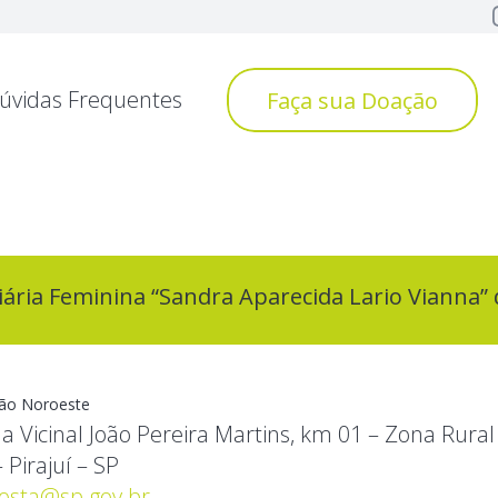
úvidas Frequentes
Faça sua Doação
iária Feminina “Sandra Aparecida Lario Vianna” d
ião Noroeste
a Vicinal João Pereira Martins, km 01 – Zona Rural
 Pirajuí – SP
costa@sp.gov.br