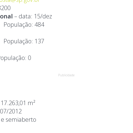
8200
ional
– data: 15/dez
4
População:
484
8
População:
137
População:
0
Publicidade
:
17.263,01 m²
/07/2012
 e semiaberto