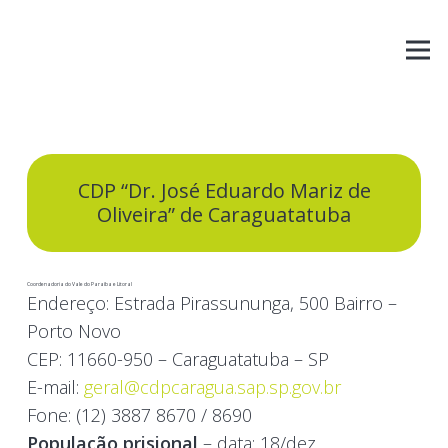
CDP “Dr. José Eduardo Mariz de
Oliveira” de Caraguatatuba
Coordenadoria do Vale do Paraíba e Litoral
Endereço:
Estrada Pirassununga, 500 Bairro –
Porto Novo
CEP:
11660-950 – Caraguatatuba – SP
E-mail:
geral@cdpcaragua.sap.sp.gov.br
Fone:
(12) 3887 8670 / 8690
População prisional
– data: 18/dez