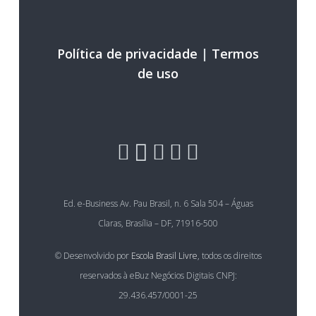
Política de privacidade
|
Termos
de uso
Ed. e-Business Av. Pau Brasil, n. 6 Sala 504 – Águas
Claras, Brasília – DF, 71916-500
© Desenvolvido por
Escola Brasil Livre
, todos os direitos
reservados à eBuz Negócios Digitais CNPJ:
29.436.457/0001-25