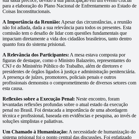
sua saída precoce, devido à sua participação em um evento crucial
para a elaboração do Plano Nacional de Enfrentamento ao Estado de
Coisas Inconstitucionais.
A Importância da Reunião:
Apesar das circunstâncias, a reunião
não foi adiada, dada a sua relevância para todos os presentes. Esta
comissão tem o desafio de lidar com questões fundamentais que
impactam diretamente a vida dos cidadãos brasileiros, tanto dentro
quanto fora do sistema prisional.
A Relevância dos Participantes:
A mesa estava composta por
figuras de destaque, como o Ministro Balazeiro, representantes do
CNJ e do Ministério Público do Trabalho, além de diretores e
presidentes de órgãos ligados à justiça e administração penitenciária.
A presença de juízes, promotores, policiais penais e outros
profissionais demonstra o comprometimento de diversos setores com
esta causa.
Reflexões sobre a Execução Penal:
Neste encontro, foram
levantadas reflexões profundas sobre o atual estado da execução
penal no Brasil. Foi destacada a importância de uma abordagem
técnica e profissional, baseada em evidências e pesquisa, ao invés de
soluções simplistas e paliativas.
Um Chamado à Humanização:
A necessidade de humanização do
sistema prisional foi o ponto central das discussões. Foi enfatizado