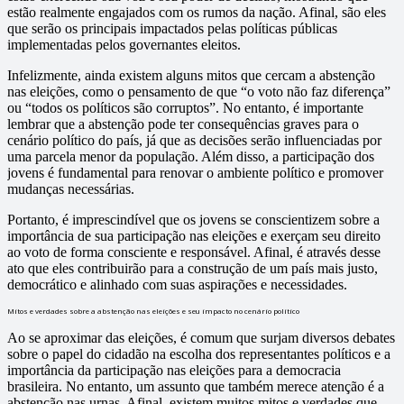
estão realmente engajados com os rumos da nação. Afinal, são eles
que serão os principais impactados pelas políticas públicas
implementadas pelos governantes eleitos.
Infelizmente, ainda existem alguns mitos que cercam a abstenção
nas eleições, como o pensamento de que “o voto não faz diferença”
ou “todos os políticos são corruptos”. No entanto, é importante
lembrar que a abstenção pode ter consequências graves para o
cenário político do país, já que as decisões serão influenciadas por
uma parcela menor da população. Além disso, a participação dos
jovens é fundamental para renovar o ambiente político e promover
mudanças necessárias.
Portanto, é imprescindível que os jovens se conscientizem sobre a
importância de sua participação nas eleições e exerçam seu direito
ao voto de forma consciente e responsável. Afinal, é através desse
ato que eles contribuirão para a construção de um país mais justo,
democrático e alinhado com suas aspirações e necessidades.
Mitos e verdades sobre a abstenção nas eleições e seu impacto no cenário político
Ao se aproximar das eleições, é comum que surjam diversos debates
sobre o papel do cidadão na escolha dos representantes políticos e a
importância da participação nas eleições para a democracia
brasileira. No entanto, um assunto que também merece atenção é a
abstenção nas urnas. Afinal, existem muitos mitos e verdades que