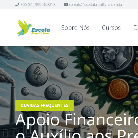
+55 (61) 99996.9213
contato@escolabrasillivre.com.br
Sobre Nós
Cursos
D
DÚVIDAS FREQUENTES
Apoio Financei
o Auxílio aos Pr