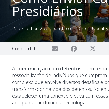
Presidiários
Published on
26 de outubro de 2023
Update
Compartilhe
A
comunicação com detentos
é um tema r
ressocialização de indivíduos que cumprem 
complexo que envolve diversos desafios e p
transformador na vida dos detentos. No entan
estabelecer uma conexão efetiva com essas p
adequadas, incluindo a tecnologia.