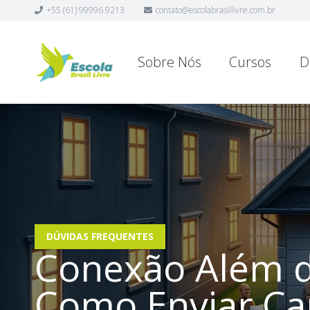
+55 (61) 99996.9213
contato@escolabrasillivre.com.br
Sobre Nós
Cursos
D
DÚVIDAS FREQUENTES
Conexão Além d
Como Enviar Ca