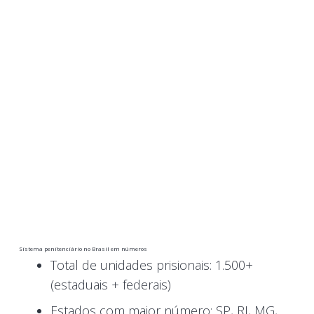
Sistema penitenciário no Brasil em números
Total de unidades prisionais: 1.500+
(estaduais + federais)
Estados com maior número: SP, RJ, MG,