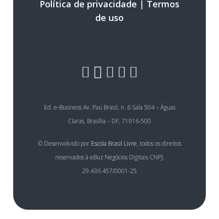
Política de privacidade
|
Termos
de uso
Ed. e-Business Av. Pau Brasil, n. 6 Sala 504 – Águas
Claras, Brasília – DF, 71916-500
© Desenvolvido por
Escola Brasil Livre
, todos os direitos
reservados à eBuz Negócios Digitais CNPJ:
29.436.457/0001-25