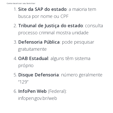
Como localizar seu familiar
Site da SAP do estado
: a maioria tem
busca por nome ou CPF
Tribunal de Justiça do estado
: consulta
processo criminal mostra unidade
Defensoria Pública
: pode pesquisar
gratuitamente
OAB Estadual
: alguns têm sistema
próprio
Disque Defensoria
: número geralmente
“129”
InfoPen Web
(Federal):
infopen.gov.br/web