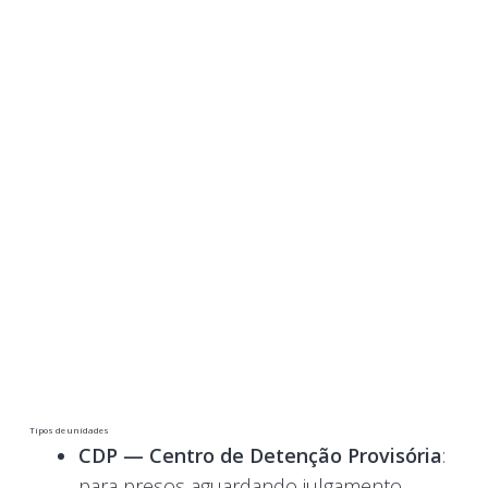
Tipos de unidades
CDP — Centro de Detenção Provisória
:
para presos aguardando julgamento