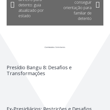
conseguir
detento: guia
orientação para
atualizado por
familiar de
estado
detento
Conteúdos Similares
Presídio Bangu 8: Desafios e
Transformações
Ex-Presidiários: Restrições e Desafios